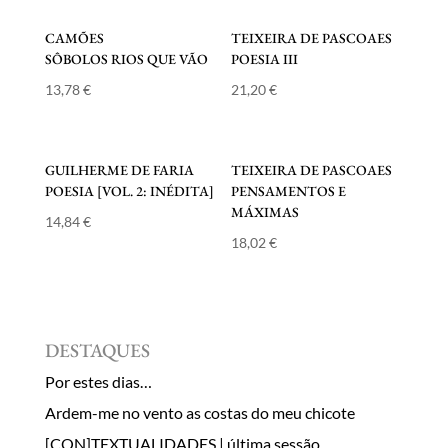
CAMÕES
TEIXEIRA DE PASCOAES
SÔBOLOS RIOS QUE VÃO
POESIA III
13,78
€
21,20
€
GUILHERME DE FARIA
TEIXEIRA DE PASCOAES
POESIA [VOL. 2: INÉDITA]
PENSAMENTOS E
MÁXIMAS
14,84
€
18,02
€
DESTAQUES
Por estes dias…
Ardem-me no vento as costas do meu chicote
[CON]TEXTUALIDADES | última sessão