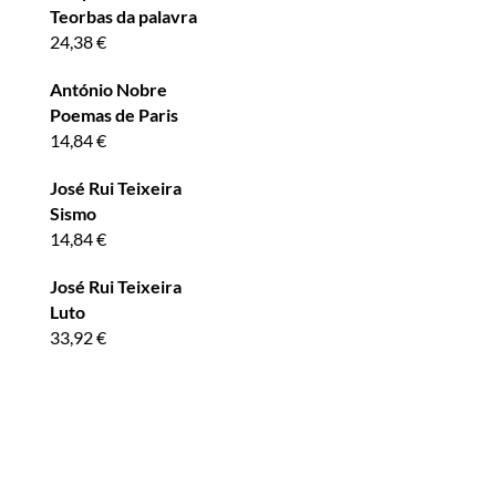
Teorbas da palavra
24,38
€
António Nobre
Poemas de Paris
14,84
€
José Rui Teixeira
Sismo
14,84
€
José Rui Teixeira
Luto
33,92
€