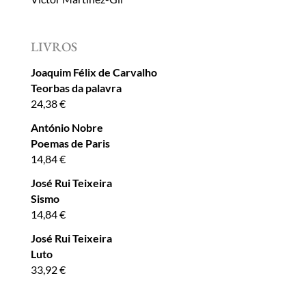
LIVROS
Joaquim Félix de Carvalho
Teorbas da palavra
24,38
€
António Nobre
Poemas de Paris
14,84
€
José Rui Teixeira
Sismo
14,84
€
José Rui Teixeira
Luto
33,92
€