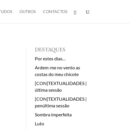
TUDOS
OUTROS
CONTACTOS
DESTAQUES
Por estes dias…
Ardem-me no vento as
costas do meu chicote
[CON]TEXTUALIDADES |
última sessão
[CON]TEXTUALIDADES |
penúltima sessão
Sombra imperfeita
Luto