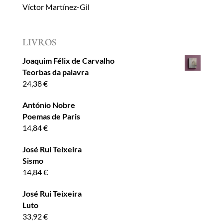
Víctor Martínez-Gil
LIVROS
Joaquim Félix de Carvalho
Teorbas da palavra
24,38
€
António Nobre
Poemas de Paris
14,84
€
José Rui Teixeira
Sismo
14,84
€
José Rui Teixeira
Luto
33,92
€