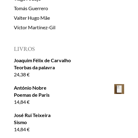
Tomás Guerrero
Valter Hugo Mãe
Víctor Martínez-Gil
LIVROS
Joaquim Félix de Carvalho
Teorbas da palavra
24,38
€
António Nobre
Poemas de Paris
14,84
€
José Rui Teixeira
Sismo
14,84
€