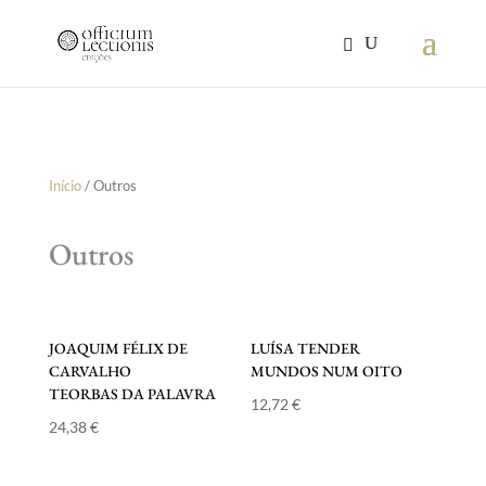
Início
/ Outros
Outros
JOAQUIM FÉLIX DE
LUÍSA TENDER
CARVALHO
MUNDOS NUM OITO
TEORBAS DA PALAVRA
12,72
€
24,38
€