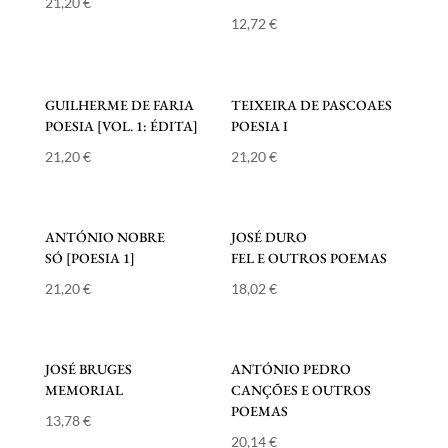
21,20
€
12,72
€
GUILHERME DE FARIA
TEIXEIRA DE PASCOAES
POESIA [VOL. 1: ÉDITA]
POESIA I
21,20
€
21,20
€
ANTÓNIO NOBRE
JOSÉ DURO
SÓ [POESIA 1]
FEL E OUTROS POEMAS
21,20
€
18,02
€
JOSÉ BRUGES
ANTÓNIO PEDRO
MEMORIAL
CANÇÕES E OUTROS
POEMAS
13,78
€
20,14
€