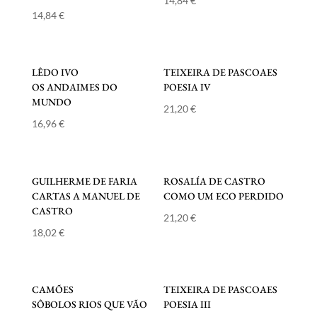
14,84
€
14,84
€
LÊDO IVO
TEIXEIRA DE PASCOAES
OS ANDAIMES DO
POESIA IV
MUNDO
21,20
€
16,96
€
GUILHERME DE FARIA
ROSALÍA DE CASTRO
CARTAS A MANUEL DE
COMO UM ECO PERDIDO
CASTRO
21,20
€
18,02
€
CAMÕES
TEIXEIRA DE PASCOAES
SÔBOLOS RIOS QUE VÃO
POESIA III