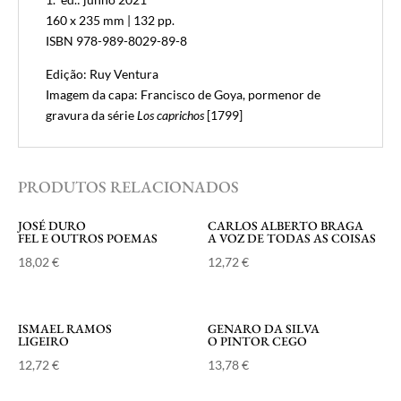
160 x 235 mm | 132 pp.
ISBN 978-989-8029-89-8
Edição: Ruy Ventura
Imagem da capa: Francisco de Goya, pormenor de
gravura da série
Los caprichos
[1799]
PRODUTOS RELACIONADOS
JOSÉ DURO
CARLOS ALBERTO BRAGA
FEL E OUTROS POEMAS
A VOZ DE TODAS AS COISAS
18,02
€
12,72
€
ISMAEL RAMOS
GENARO DA SILVA
LIGEIRO
O PINTOR CEGO
12,72
€
13,78
€