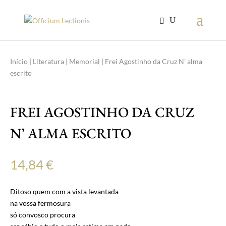
Início
|
Literatura
|
Memorial
| Frei Agostinho da Cruz N’ alma
escrito
FREI AGOSTINHO DA CRUZ
N’ ALMA ESCRITO
14,84
€
Ditoso quem com a vista levantada
na vossa fermosura
só convosco procura