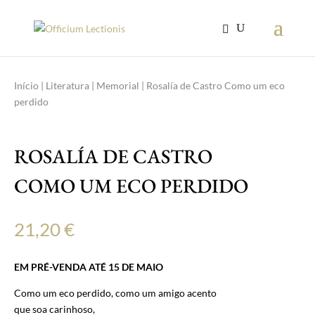
Início
|
Literatura
|
Memorial
| Rosalía de Castro Como um eco
perdido
ROSALÍA DE CASTRO
COMO UM ECO PERDIDO
21,20
€
EM PRÉ-VENDA ATÉ 15 DE MAIO
Como um eco perdido, como um amigo acento
que soa carinhoso,