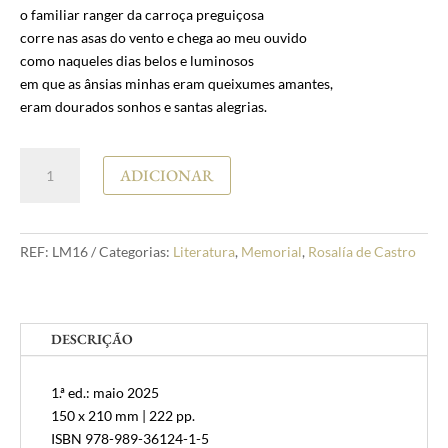
o familiar ranger da carroça preguiçosa
corre nas asas do vento e chega ao meu ouvido
como naqueles dias belos e luminosos
em que as ânsias minhas eram queixumes amantes,
eram dourados sonhos e santas alegrias.
Quantidade
ADICIONAR
de
Rosalía
de
Castro
REF:
LM16
Categorias:
Literatura
,
Memorial
,
Rosalía de Castro
Como
um
eco
DESCRIÇÃO
perdido
1.ª ed.: maio 2025
150 x 210 mm | 222 pp.
ISBN 978-989-36124-1-5