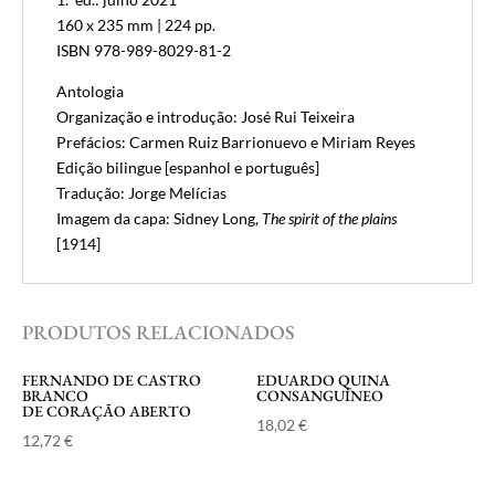
160 x 235 mm | 224 pp.
ISBN 978-989-8029-81-2
Antologia
Organização e introdução: José Rui Teixeira
Prefácios: Carmen Ruiz Barrionuevo e Miriam Reyes
Edição bilingue [espanhol e português]
Tradução: Jorge Melícias
Imagem da capa: Sidney Long,
The spirit of the plains
[1914]
PRODUTOS RELACIONADOS
FERNANDO DE CASTRO
EDUARDO QUINA
BRANCO
CONSANGUÍNEO
DE CORAÇÃO ABERTO
18,02
€
12,72
€