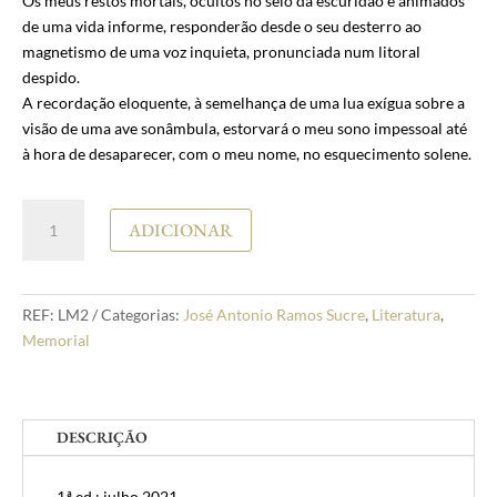
Os meus restos mortais, ocultos no seio da escuridão e animados
de uma vida informe, responderão desde o seu desterro ao
magnetismo de uma voz inquieta, pronunciada num litoral
despido.
A recordação eloquente, à semelhança de uma lua exígua sobre a
visão de uma ave sonâmbula, estorvará o meu sono impessoal até
à hora de desaparecer, com o meu nome, no esquecimento solene.
Quantidade
ADICIONAR
de
José
Antonio
Ramos
REF:
LM2
Categorias:
José Antonio Ramos Sucre
,
Literatura
,
Sucre
Memorial
Insónia
DESCRIÇÃO
1.ª ed.: julho 2021