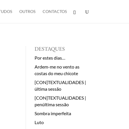
TUDOS
OUTROS
CONTACTOS
DESTAQUES
Por estes dias…
Ardem-me no vento as
costas do meu chicote
[CON]TEXTUALIDADES |
última sessão
[CON]TEXTUALIDADES |
penúltima sessão
Sombra imperfeita
Luto