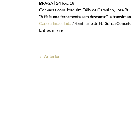
BRAGA
| 24 fev., 18h.
Conversa com Joaquim Félix de Carvalho, José Rui 
“A fé é uma ferramenta sem descanso”: a transimanê
Capela Imaculada
/ Seminário de N.ª Sr.ª da Concei
Entrada livre.
←
Anterior