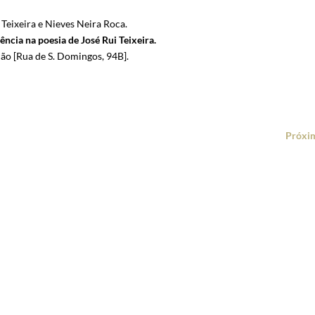
Teixeira e Nieves Neira Roca.
ncia na poesia de José Rui Teixeira.
ção [Rua de S. Domingos, 94B].
Próxi