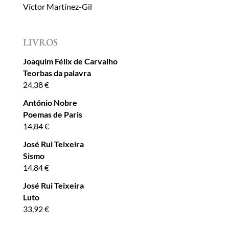
Víctor Martínez-Gil
LIVROS
Joaquim Félix de Carvalho
Teorbas da palavra
24,38
€
António Nobre
Poemas de Paris
14,84
€
José Rui Teixeira
Sismo
14,84
€
José Rui Teixeira
Luto
33,92
€