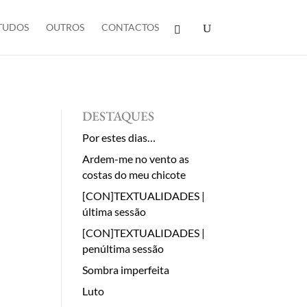
TUDOS
OUTROS
CONTACTOS
DESTAQUES
Por estes dias…
Ardem-me no vento as
costas do meu chicote
[CON]TEXTUALIDADES |
última sessão
[CON]TEXTUALIDADES |
penúltima sessão
Sombra imperfeita
Luto