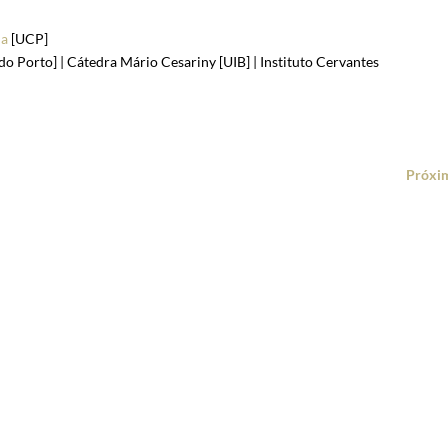
ia
[UCP]
o Porto] | Cátedra Mário Cesariny [UIB] | Instituto Cervantes
Próxi