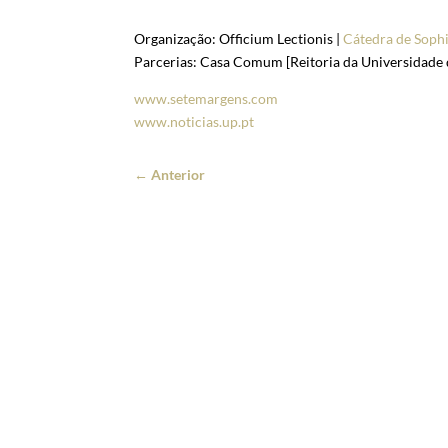
Organização: Officium Lectionis |
Cátedra de Soph
Parcerias: Casa Comum [Reitoria da Universidade d
www.setemargens.com
www.noticias.up.pt
←
Anterior