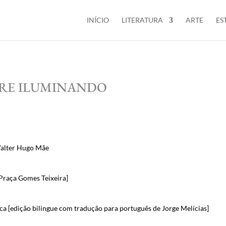
INÍCIO
LITERATURA
ARTE
ES
RE ILUMINANDO
Valter Hugo Mãe
[Praça Gomes Teixeira]
a [edição bilingue com tradução para português de Jorge Melícias]