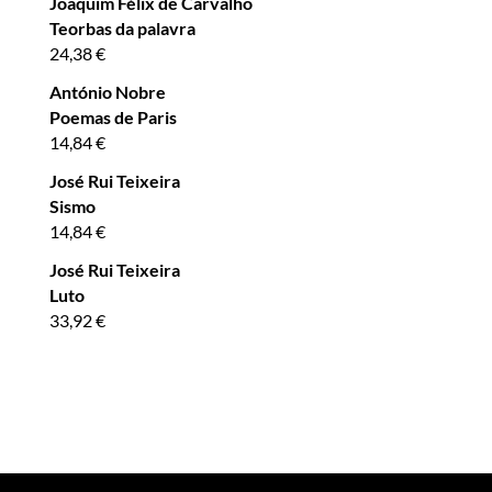
Joaquim Félix de Carvalho
Teorbas da palavra
24,38
€
António Nobre
Poemas de Paris
14,84
€
José Rui Teixeira
Sismo
14,84
€
José Rui Teixeira
Luto
33,92
€