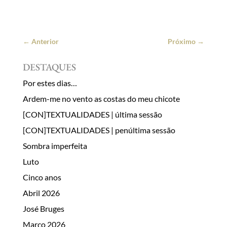
←
Anterior
Próximo
→
DESTAQUES
Por estes dias…
Ardem-me no vento as costas do meu chicote
[CON]TEXTUALIDADES | última sessão
[CON]TEXTUALIDADES | penúltima sessão
Sombra imperfeita
Luto
Cinco anos
Abril 2026
José Bruges
Março 2026