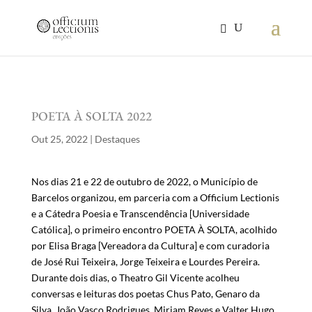
POETA À SOLTA 2022
Out 25, 2022
|
Destaques
Nos dias 21 e 22 de outubro de 2022, o Município de
Barcelos organizou, em parceria com a Officium Lectionis
e a Cátedra Poesia e Transcendência [Universidade
Católica], o primeiro encontro POETA À SOLTA, acolhido
por Elisa Braga [Vereadora da Cultura] e com curadoria
de José Rui Teixeira, Jorge Teixeira e Lourdes Pereira.
Durante dois dias, o Theatro Gil Vicente acolheu
conversas e leituras dos poetas Chus Pato, Genaro da
Silva, João Vasco Rodrigues, Miriam Reyes e Valter Hugo