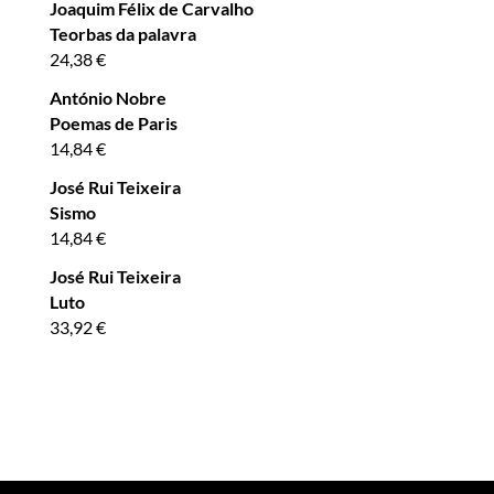
Joaquim Félix de Carvalho
Teorbas da palavra
24,38
€
António Nobre
Poemas de Paris
14,84
€
José Rui Teixeira
Sismo
14,84
€
José Rui Teixeira
Luto
33,92
€