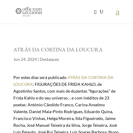
ATRÁS DA CORTINA DA LOUCURA
Jun 24, 2024
|
Destaques
Por estes dias será publicado
ATRÁS DA CORTINA DA
LOUCURA
: FIGURAÇÕES DE FRIDA KAHLO, de
Agostinho Santos, com mais de duzentas “figurações” de
Frida Kahlo e do seu universo… e com inéditos de 23
poetas: António Cândido Franco, Carina Anselmo
Valente, Daniel Maia-Pinto Rodrigues, Eduardo Quina,
Francisco Vinhas, Helga Moreira, Ilda Figueiredo, Jaime
Rocha, José Manuel Teixeira da Silva, Jorge Teixeira, José
Luís Peixoto, José Rui Teixeira, Luís Soares Barbosa, Nuno