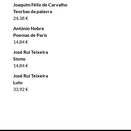
Joaquim Félix de Carvalho
Teorbas da palavra
24,38
€
António Nobre
Poemas de Paris
14,84
€
José Rui Teixeira
Sismo
14,84
€
José Rui Teixeira
Luto
33,92
€