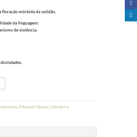
a floração mórbida da solidão.
lidade da linguagem:
nismo de violência.
 divindades.
mporânea
,
Eduardo Quina
,
Literatura