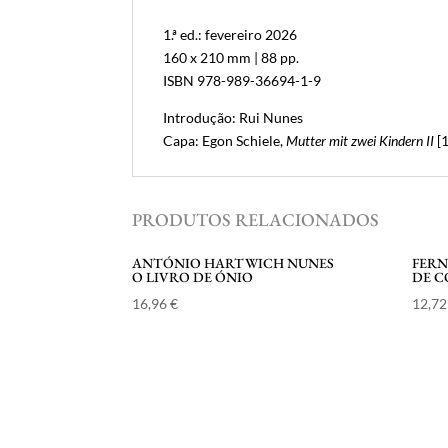
1.ª ed.: fevereiro 2026
160 x 210 mm | 88 pp.
ISBN 978-989-36694-1-9
Introdução: Rui Nunes
Capa: Egon Schiele,
Mutter mit zwei Kindern II
[
PRODUTOS RELACIONADOS
ANTÓNIO HARTWICH NUNES
FER
O LIVRO DE ÓNIO
DE 
16,96
€
12,7