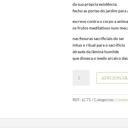
da sua própria existência.
fecho as portas do jardim para 
escrevo contra o corpo a anima
os frutos meditativos num meca
nas fissuras sacrificiais do ser
intuo o ritual para o sacrifício
através da lâmina humilde
que disseca o medo arcaico das
Quantidade
ADICIONAR
de
Eduardo
Quina
A
REF:
LC71
Categorias:
Conte
morte
é
um
som