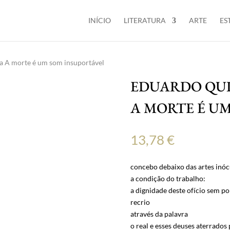
INÍCIO
LITERATURA
ARTE
ES
a A morte é um som insuportável
EDUARDO QU
A MORTE É U
13,78
€
concebo debaixo das artes inóc
a condição do trabalho:
a dignidade deste ofício sem po
recrio
através da palavra
o real e esses deuses aterrados 