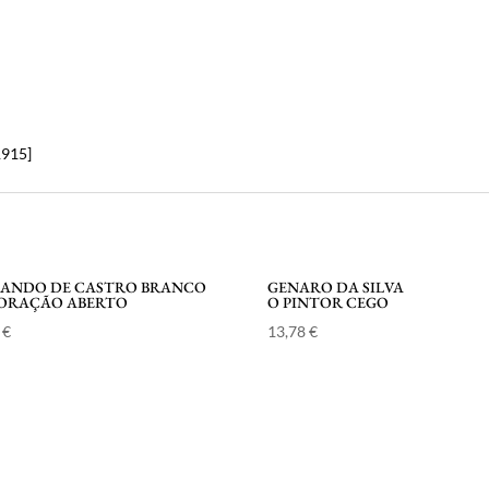
insuportável
1915]
NANDO DE CASTRO BRANCO
GENARO DA SILVA
CORAÇÃO ABERTO
O PINTOR CEGO
2
€
13,78
€