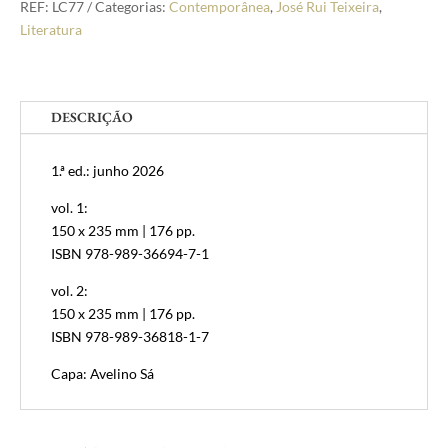
Teixeira
REF:
LC77
Categorias:
Contemporânea
,
José Rui Teixeira
,
Luto
Literatura
DESCRIÇÃO
1.ª ed.: junho 2026
vol. 1:
150 x 235 mm | 176 pp.
ISBN 978-989-36694-7-1
vol. 2:
150 x 235 mm | 176 pp.
ISBN 978-989-36818-1-7
Capa: Avelino Sá