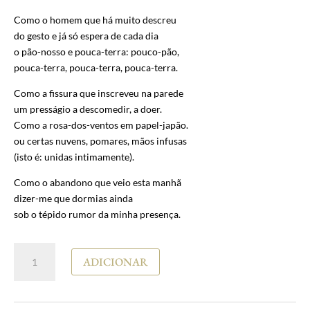
Como o homem que há muito descreu
do gesto e já só espera de cada dia
o pão-nosso e pouca-terra: pouco-pão,
pouca-terra, pouca-terra, pouca-terra.
Como a fissura que inscreveu na parede
um presságio a descomedir, a doer.
Como a rosa-dos-ventos em papel-japão.
ou certas nuvens, pomares, mãos infusas
(isto é: unidas intimamente).
Como o abandono que veio esta manhã
dizer-me que dormias ainda
sob o tépido rumor da minha presença.
Quantidade
ADICIONAR
de
José
Rui