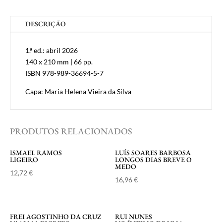
violeta
DESCRIÇÃO
1.ª ed.: abril 2026
140 x 210 mm | 66 pp.
ISBN 978-989-36694-5-7
Capa: Maria Helena Vieira da Silva
PRODUTOS RELACIONADOS
ISMAEL RAMOS
LUÍS SOARES BARBOSA
LIGEIRO
LONGOS DIAS BREVE O
MEDO
12,72
€
16,96
€
FREI AGOSTINHO DA CRUZ
RUI NUNES