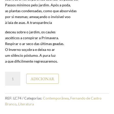
Passos mínimos pelo jardim. Após a poda,
as plantas condensadas, como que absorvidas
por si mesmas; ameaçando o invisível voo
à laia de asas. A transparência
desceu sobre o jardim, os caules
ascéticos a conspirar a Primavera.
Respirar o ar seco das últimas geadas.
O Inverno soçobra e deixa no ar
um silêncio póstumo. A pura luz
a que dificilmente regressaremos.
Quantidade
ADICIONAR
de
Fernando
de
Castro
REF:
LC74
Categorias:
Contemporânea
,
Fernando de Castro
Branco
Branco
,
Literatura
Fase