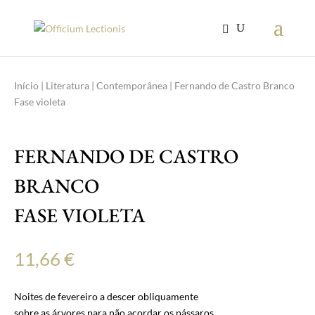
Início
|
Literatura
|
Contemporânea
| Fernando de Castro Branco
Fase violeta
FERNANDO DE CASTRO
BRANCO
FASE VIOLETA
11,66
€
Noites de fevereiro a descer obliquamente
sobre as árvores para não acordar os pássaros.