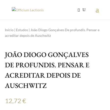
Início
|
Estudos
| João Diogo Gonçalves De profundis. Pensar e
acreditar depois de Auschwitz
JOÃO DIOGO GONÇALVES
DE PROFUNDIS. PENSAR E
ACREDITAR DEPOIS DE
AUSCHWITZ
12,72
€