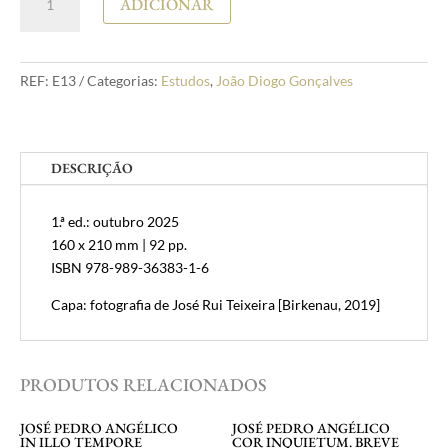
ADICIONAR
de
João
Diogo
Gonçalves
REF:
E13
Categorias:
Estudos
,
João Diogo Gonçalves
De
profundis.
Pensar
DESCRIÇÃO
e
acreditar
depois
1.ª ed.: outubro 2025
de
160 x 210 mm | 92 pp.
Auschwitz
ISBN 978-989-36383-1-6
Capa: fotografia de José Rui Teixeira [Birkenau, 2019]
PRODUTOS RELACIONADOS
JOSÉ PEDRO ANGÉLICO
JOSÉ PEDRO ANGÉLICO
IN ILLO TEMPORE
COR INQUIETUM. BREVE