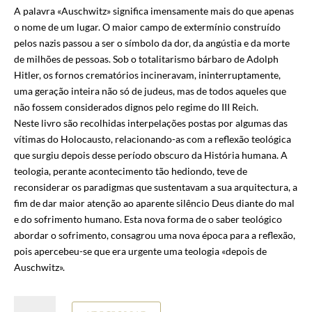
A palavra «Auschwitz» significa imensamente mais do que apenas
o nome de um lugar. O maior campo de extermínio construído
pelos nazis passou a ser o símbolo da dor, da angústia e da morte
de milhões de pessoas. Sob o totalitarismo bárbaro de Adolph
Hitler, os fornos crematórios incineravam, ininterruptamente,
uma geração inteira não só de judeus, mas de todos aqueles que
não fossem considerados dignos pelo regime do III Reich.
Neste livro são recolhidas interpelações postas por algumas das
vítimas do Holocausto, relacionando-as com a reflexão teológica
que surgiu depois desse período obscuro da História humana. A
teologia, perante acontecimento tão hediondo, teve de
reconsiderar os paradigmas que sustentavam a sua arquitectura, a
fim de dar maior atenção ao aparente silêncio Deus diante do mal
e do sofrimento humano. Esta nova forma de o saber teológico
abordar o sofrimento, consagrou uma nova época para a reflexão,
pois apercebeu-se que era urgente uma teologia «depois de
Auschwitz».
Quantidade