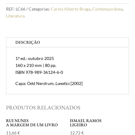
Alberto
Braga
REF:
LC66
Categorias:
Carlos Alberto Braga
,
Contemporânea
,
A
Literatura
árvore
da
língua
DESCRIÇÃO
1.ª ed.: outubro 2025
160 x 210 mm | 80 pp.
ISBN 978-989-36124-6-0
Capa: Odd Nerdrum,
Lunatics
[2002]
PRODUTOS RELACIONADOS
RUI NUNES
ISMAEL RAMOS
A MARGEM DE UM LIVRO
LIGEIRO
11,66
€
12,72
€