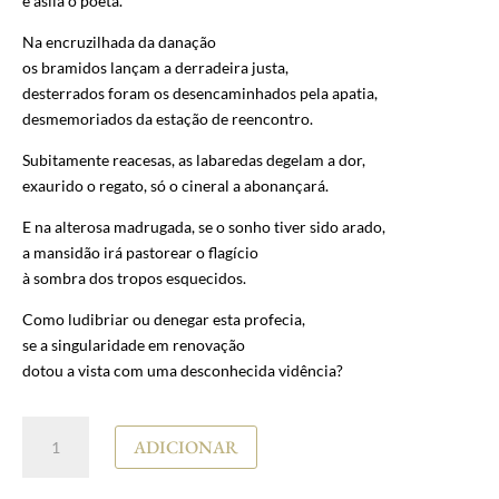
e asila o poeta.
Na encruzilhada da danação
os bramidos lançam a derradeira justa,
desterrados foram os desencaminhados pela apatia,
desmemoriados da estação de reencontro.
Subitamente reacesas, as labaredas degelam a dor,
exaurido o regato, só o cineral a abonançará.
E na alterosa madrugada, se o sonho tiver sido arado,
a mansidão irá pastorear o flagício
à sombra dos tropos esquecidos.
Como ludibriar ou denegar esta profecia,
se a singularidade em renovação
dotou a vista com uma desconhecida vidência?
Quantidade
ADICIONAR
de
Carlos