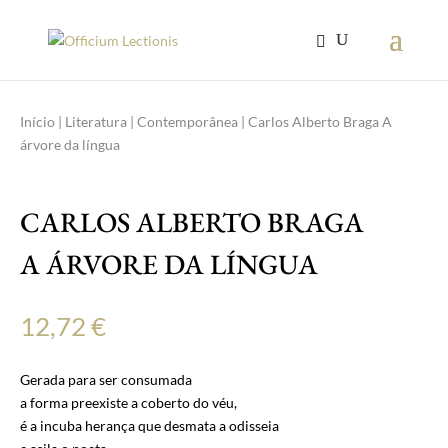
Início
|
Literatura
|
Contemporânea
| Carlos Alberto Braga A
árvore da língua
CARLOS ALBERTO BRAGA
A ÁRVORE DA LÍNGUA
12,72
€
Gerada para ser consumada
a forma preexiste a coberto do véu,
é a incuba herança que desmata a odisseia