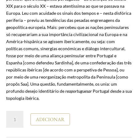
XIX para o século XX – estava atentíssima ao que se passava na
Europa. Leu com acuidade os sinais dos tempos e – nesta disfórica
periferia – previu as tendências das pesadas engrenagens da
geopolítica europeia. Mais: percebeu que as nações peninsulares
só recuperariam a sua importância civilizacional na Europa e na
América-hispânica se agissem ibericamente, ou seja: com
políticas comuns, sinergias económicas e diálogo intercultural,
fosse por meio de uma aliança peninsular entre Portugal e
Espanha [como defendeu Sardinha], de uma confederação das três
repúblicas ibéricas [de acordo com a perspetiva de Pessoa], ou
por meio de uma reorganização metropolita da Península [como
propôs Saa]. Uma questão, fundamentalmente, os unia: um
profundo desejo identitário de
reaportuguesar
Portugal desde a sua
topologia ibérica.
Quantidade
ADICIONAR
de
José
Rui