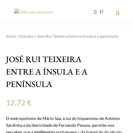
Início
|
Estudos
| José Rui Teixeira Entre a ínsula e a península
JOSÉ RUI TEIXEIRA
ENTRE A ÍNSULA E A
PENÍNSULA
12,72
€
O metropolismo de Mário Saa, à luz do hispanismo de António
Sardinha e da ibericidade de Fernando Pessoa, permite-nos
perceber que a
intelligentsia
portuguesa – da transição do século