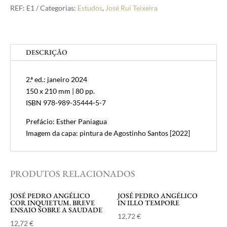
Teixeira
REF:
E1
Categorias:
Estudos
,
José Rui Teixeira
Entre
a
ínsula
DESCRIÇÃO
e
a
península
2.ª ed.: janeiro 2024
150 x 210 mm | 80 pp.
ISBN 978-989-35444-5-7
Prefácio: Esther Paniagua
Imagem da capa: pintura de Agostinho Santos [2022]
PRODUTOS RELACIONADOS
JOSÉ PEDRO ANGÉLICO
JOSÉ PEDRO ANGÉLICO
COR INQUIETUM. BREVE
IN ILLO TEMPORE
ENSAIO SOBRE A SAUDADE
12,72
€
12,72
€