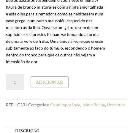
que os pássaros suspendem o voo, nesse enigma. A
figura de branco mistura-se com a ninfa amortalhada
e esta olha para a remadora como se habitassem num
vaso grego, num outro mausoléu esquecido nas
masmorras da ilha. Ouve-se um grito, o som de um
suplício e os ciprestes fecham-se tomando a forma
de uma árvore de fruto. Uma única árvore que cresce
subitamente ao lado do túmulo, escondendo o homem
dentro do tronco para que os outros não vejam a
imensidão da dor.
Quantidade
ADICIONAR
de
Jaime
Rocha
Assombração
REF:
LC23
Categorias:
Contemporânea
,
Jaime Rocha
,
Literatura
DESCRIÇÃO